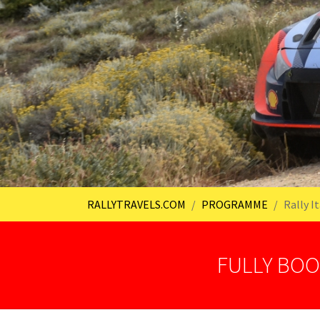
You are here:
RALLYTRAVELS.COM
PROGRAMME
Rally I
FULLY BOO