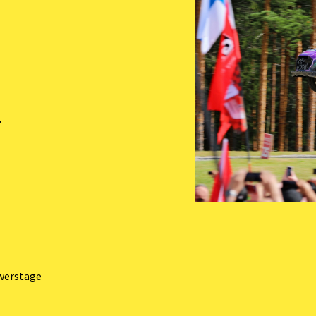
,
owerstage